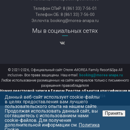
Телефон СПиР:
8 (861 33) 7-56-01
Телефон ОБ:
8 (861 33) 7-56-00
Эл.почта:
booking@morea-anapa.ru
Мы в социальных сетях
© 2021-2026, Официальный сайт Отеля «MOREA Family Resort&Spa All
inclusive». Все права защищены. Наш e-mail:
booking@morea-anapa.ru
Любое использование размещенных на сайте материалов только с письменного
разрешения правообладателя
Номер реестровой записи в Едином Реестре объектов классификации в
сфере туристкой индустрии – С232024020224
Данный веб-сайт использует cookie-файлы
в целях предоставления вам лучшего
пользовательского опыта на нашем сайте.
Продолжая использовать данный сайт, вы
Принять
соглашаетесь с использованием нами
cookie-файлов. Для получения
дополнительной информации см.
Политика
Cookie
.