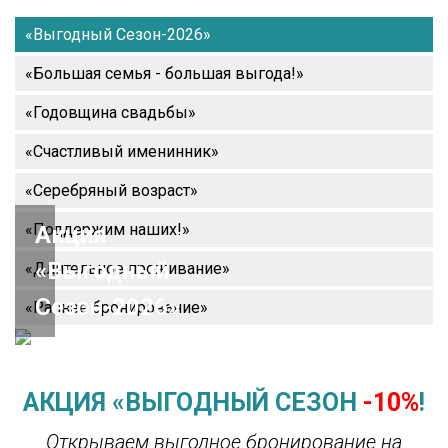
«Выгодный Сезон-2026»
«Большая семья - большая выгода!»
«Годовщина свадьбы»
«Счастливый именинник»
«Серебряный возраст»
«Поддержим наших!»
Акция
«Выгодный
«Длительное проживание»
Сезон-2026»
«Раннее бронирование»
АКЦИЯ «ВЫГОДНЫЙ СЕЗОН
-10%
!
Открываем выгодное бронирование на