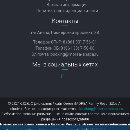
Важная информация
Политика конфиденциальности
Контакты
г-к.Анапа, Пионерский проспект, 88
Телефон СПиР:
8 (861 33) 7-56-01
Телефон ОБ:
8 (861 33) 7-56-00
Эл.почта:
booking@morea-anapa.ru
Мы в социальных сетях
© 2021-2026, Официальный сайт Отеля «MOREA Family Resort&Spa All
inclusive». Все права защищены. Наш e-mail:
booking@morea-anapa.ru
Любое использование размещенных на сайте материалов только с письменного
разрешения правообладателя
Номер реестровой записи в Едином Реестре объектов классификации в
сфере туристкой индустрии – С232024020224