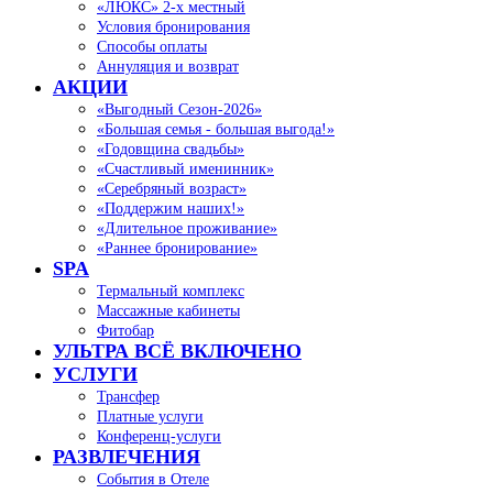
«ЛЮКС» 2-х местный
Условия бронирования
Способы оплаты
Аннуляция и возврат
АКЦИИ
«Выгодный Сезон-2026»
«Большая семья - большая выгода!»
«Годовщина свадьбы»
«Счастливый именинник»
«Серебряный возраст»
«Поддержим наших!»
«Длительное проживание»
«Раннее бронирование»
SPA
Термальный комплекс
Массажные кабинеты
Фитобар
УЛЬТРА ВСЁ ВКЛЮЧЕНО
УСЛУГИ
Трансфер
Платные услуги
Конференц-услуги
РАЗВЛЕЧЕНИЯ
События в Отеле