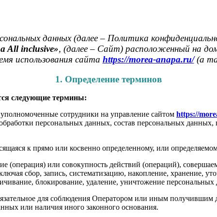
нальных данных (далее – Политика конфиденциальн
All inclusive»
, (далее – Сайт) расположенный на д
ремя использования сайта
https://morea-anapa.ru/
(а та
1. Определение терминов
тся следующие термины:
– уполномоченные сотрудники на управление сайтом
https://more
 обработки персональных данных, состав персональных данных, 
ящаяся к прямо или косвенно определенному, или определяемом
ие (операция) или совокупность действий (операций), совершае
лючая сбор, запись, систематизацию, накопление, хранение, уто
зличивание, блокирование, удаление, уничтожение персональных
язательное для соблюдения Оператором или иным получившим д
анных или наличия иного законного основания.