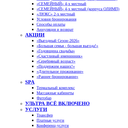
«СЕМЕЙНЫЙ» 4-х местный
«СЕМЕЙНЫЙ» 4-х местный (корпуса ОЛИМП)
«ЛЮКС» 2-х местный
Условия бронирования
Способы оплаты
Аннуляция и возврат
АКЦИИ
«Выгодный Сезон-2026»
«Большая семья - большая выгода!»
«Годовщина свадьбы»
«Счастливый именинник»
«Серебряный возраст»
«Поддержим наших!»
«Длительное проживание»
«Раннее бронирование»
SPA
Термальный комплекс
Массажные кабинеты
Фитобар
УЛЬТРА ВСЁ ВКЛЮЧЕНО
УСЛУГИ
Трансфер
Платные услуги
Конференц-услуги