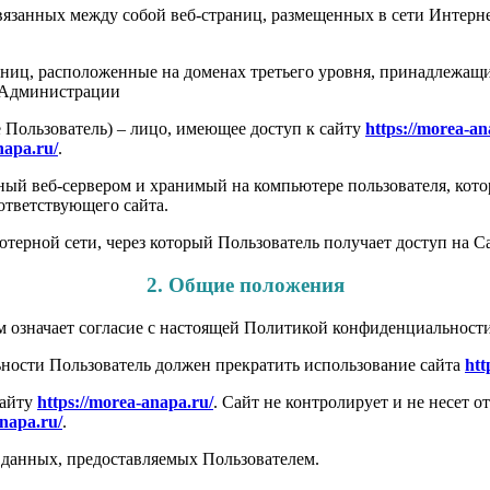
вязанных между собой веб-страниц, размещенных в сети Интерн
аниц, расположенные на доменах третьего уровня, принадлежащ
я Администрации
 Пользователь) – лицо, имеющее доступ к сайту
https://morea-an
napa.ru/
.
ый веб-сервером и хранимый на компьютере пользователя, котор
ответствующего сайта.
терной сети, через который Пользователь получает доступ на Са
2. Общие положения
 означает согласие с настоящей Политикой конфиденциальност
ности Пользователь должен прекратить использование сайта
htt
сайту
https://morea-anapa.ru/
. Сайт не контролирует и не несет о
anapa.ru/
.
данных, предоставляемых Пользователем.