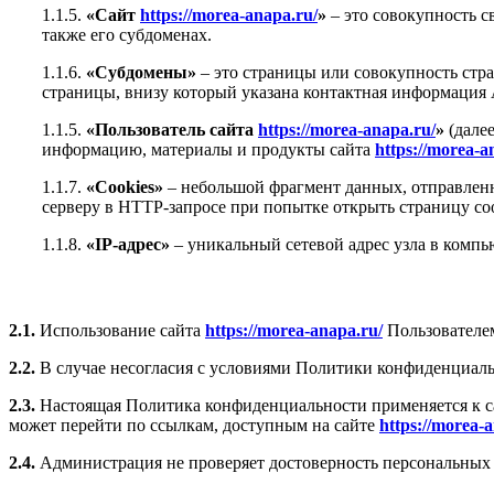
1.1.5.
«Сайт
https://morea-anapa.ru/
»
– это совокупность с
также его субдоменах.
1.1.6.
«Субдомены»
– это страницы или совокупность стр
страницы, внизу который указана контактная информаци
1.1.5.
«Пользователь сайта
https://morea-anapa.ru/
»
(далее
информацию, материалы и продукты сайта
https://morea-a
1.1.7.
«Cookies»
– небольшой фрагмент данных, отправленн
серверу в HTTP-запросе при попытке открыть страницу со
1.1.8.
«IP-адрес»
– уникальный сетевой адрес узла в компью
2.1.
Использование сайта
https://morea-anapa.ru/
Пользователем
2.2.
В случае несогласия с условиями Политики конфиденциаль
2.3.
Настоящая Политика конфиденциальности применяется к 
может перейти по ссылкам, доступным на сайте
https://morea-
2.4.
Администрация не проверяет достоверность персональных 