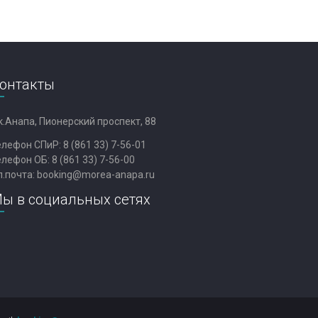
онтакты
к.Анапа, Пионерский проспект, 88
елефон СПиР:
8 (861 33) 7-56-01
елефон ОБ:
8 (861 33) 7-56-00
л.почта:
booking@morea-anapa.ru
ы в социальных сетях